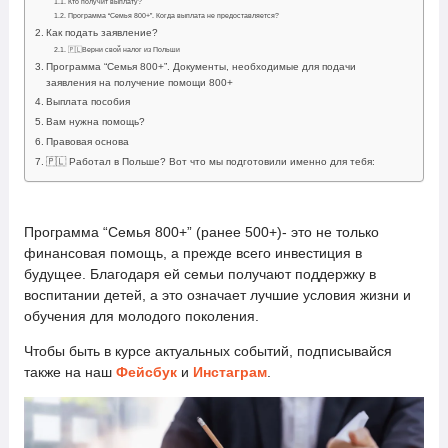
Кто получит выплату?
Программа “Семья 800+”. Когда выплата не предоставляется?
Как подать заявление?
🇵🇱Верни свой налог из Польши
Программа “Семья 800+”. Документы, необходимые для подачи
заявления на получение помощи 800+
Выплата пособия
Вам нужна помощь?
Правовая основа
🇵🇱 Работал в Польше? Вот что мы подготовили именно для тебя:
Программа “Семья 800+” (ранее 500+)- это не только
финансовая помощь, а прежде всего инвестиция в
будущее. Благодаря ей семьи получают поддержку в
воспитании детей, а это означает лучшие условия жизни и
обучения для молодого поколения.
Чтобы быть в курсе актуальных событий, подписывайся
также на наш
Фейсбук
и
Инстаграм
.