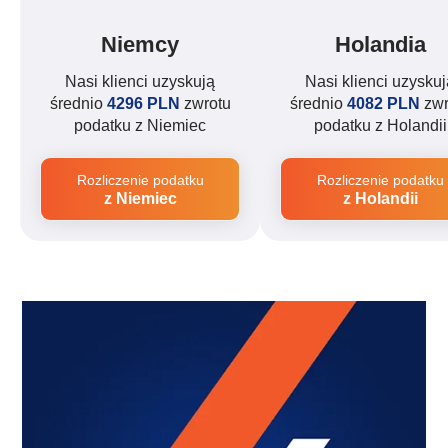
Niemcy
Holandia
Nasi klienci uzyskują
Nasi klienci uzyskuj
średnio
4296 PLN
zwrotu
średnio
4082 PLN
zwr
podatku z Niemiec
podatku z Holandii
Rozliczenie podatku
Rozliczenie podatku
z Niemiec
z Holandii