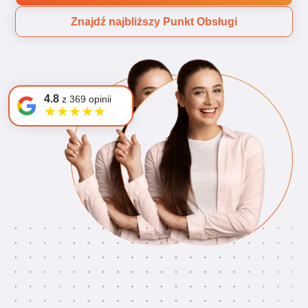
Znajdź najbliższy Punkt Obsługi
4.8
z 369 opinii
★
★
★
★
★