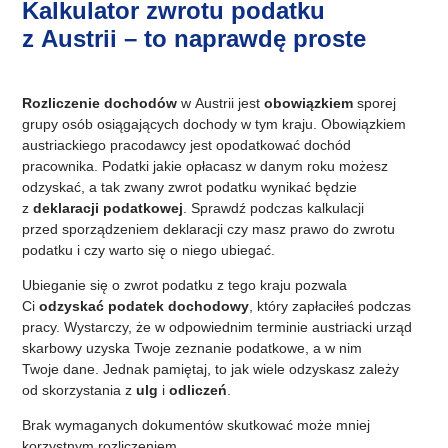
Kalkulator zwrotu podatku
z Austrii – to naprawdę proste
Rozliczenie dochodów
w Austrii jest
obowiązkiem
sporej
grupy osób osiągających dochody w tym kraju. Obowiązkiem
austriackiego pracodawcy jest opodatkować dochód
pracownika. Podatki jakie opłacasz w danym roku możesz
odzyskać, a tak zwany zwrot podatku wynikać będzie
z
deklaracji podatkowej
. Sprawdź podczas kalkulacji
przed sporządzeniem deklaracji czy masz prawo do zwrotu
podatku i czy warto się o niego ubiegać.
Ubieganie się o zwrot podatku z tego kraju pozwala
Ci
odzyskać podatek dochodowy
, który zapłaciłeś podczas
pracy. Wystarczy, że w odpowiednim terminie austriacki urząd
skarbowy uzyska Twoje zeznanie podatkowe, a w nim
Twoje dane. Jednak pamiętaj, to jak wiele odzyskasz zależy
od skorzystania z
ulg
i
odliczeń
.
Brak wymaganych dokumentów skutkować może mniej
korzystnym rozliczeniem.