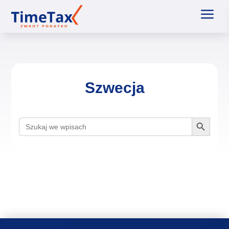
a
Szwecja
Search Button
Search
for: