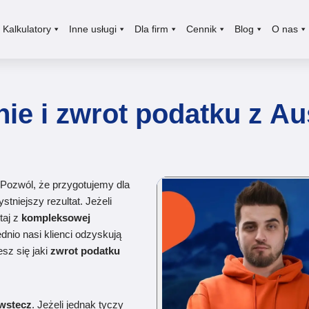
Kalkulatory
Inne usługi
Dla firm
Cennik
Blog
O nas
ie i zwrot podatku z Aus
 Pozwól, że przygotujemy dla
ystniejszy rezultat. Jeżeli
taj z
kompleksowej
ednio nasi klienci odzyskują
sz się jaki
zwrot
podatku
 wstecz
. Jeżeli jednak tyczy