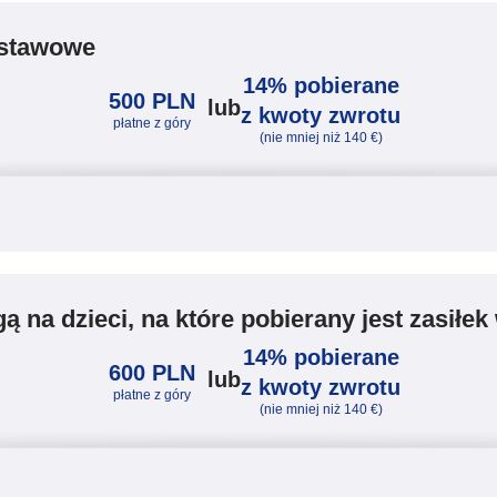
odstawowe
14% pobierane
500 PLN
lub
z kwoty zwrotu
płatne z góry
(nie mniej niż 140 €)
gą na dzieci, na które pobierany jest zasiłek
14% pobierane
600 PLN
lub
z kwoty zwrotu
płatne z góry
(nie mniej niż 140 €)