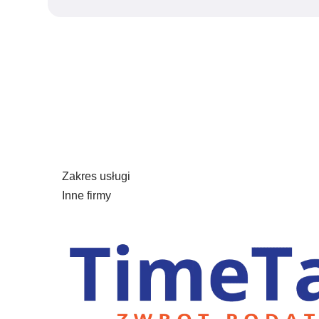
usługa rozliczenia z Austrii
szacunkowa kalkulacja
uwzględnienie austriackich ulg podatkowych, w tym
uwzględnienie diet oraz odliczeń
uwzględnienie współmałżonka
optymalizacja wyniku rozliczenia
weryfikacja pism i kontakt z urzędem
sporządzenie odwołania
Zakres usługi
Inne firmy