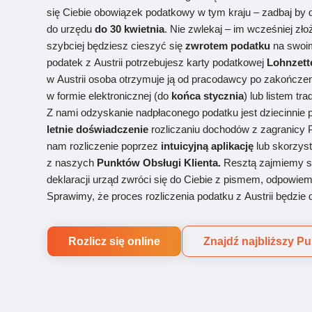
się Ciebie
obowiązek
podatkowy
w tym kraju – zadbaj by
do urzędu
do 30 kwietnia
. Nie zwlekaj – im wcześniej zł
szybciej będziesz cieszyć się
zwrotem
podatku
na swoi
podatek
z
Austrii
potrzebujesz karty
podatkowej
Lohnzette
w
Austrii
osoba otrzymuje ją od
pracodawcy
po zakończen
w formie elektronicznej (do
końca stycznia
) lub listem tr
Z nami odzyskanie
nadpłaconego
podatku
jest dziecinnie
letnie doświadczenie
rozliczaniu
dochodów
z zagranicy 
nam
rozliczenie
poprzez
intuicyjną aplikację
lub skorzys
z naszych
Punktów Obsługi Klienta.
Resztą zajmiemy si
deklaracji
urząd zwróci się do Ciebie z pismem, odpowiemy
Sprawimy, że proces
rozliczenia
podatku
z
Austrii
będzie d
Rozlicz się online
Znajdź najbliższy P