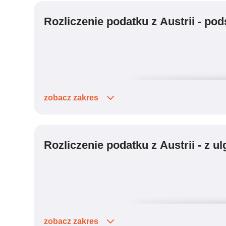
Rozliczenie podatku z Austrii - p
zobacz zakres
usługa rozliczenia z Austrii
szacunkowa kalkulacja
Rozliczenie podatku z Austrii - z ul
uwzględnienie austriackich ulg podatkowych
uwzględnienie diet oraz odliczeń
uwzględnienie współmałżonka
optymalizacja wyniku rozliczenia
weryfikacja pism i kontakt z urzędem
zobacz zakres
sporządzenie odwołania