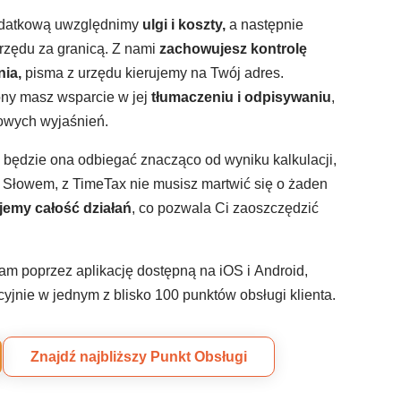
podatkową uwzględnimy
ulgi i koszty,
a następnie
rzędu za granicą. Z nami
zachowujesz kontrolę
nia,
pisma z urzędu kierujemy na Twój adres.
ony masz wsparcie w jej
tłumaczeniu i odpisywaniu
,
owych wyjaśnień.
i będzie ona odbiegać znacząco od wyniku kalkulacji,
Słowem, z TimeTax nie musisz martwić się o żaden
emy całość działań
, co pozwala Ci zaoszczędzić
nam poprzez aplikację dostępną na iOS i Android,
ycyjnie w jednym z blisko 100 punktów obsługi klienta.
Znajdź najbliższy Punkt Obsługi