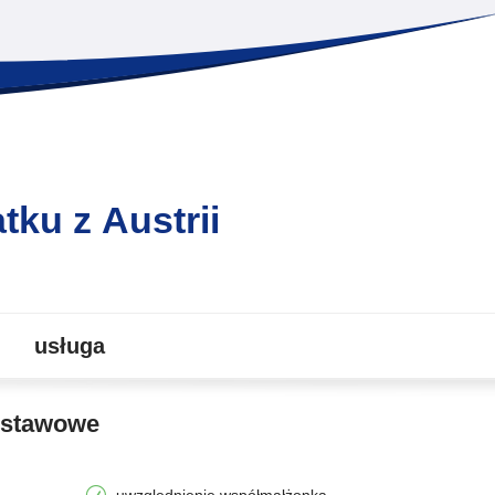
tku z Austrii
usługa
odstawowe
uwzględnienie współmałżonka