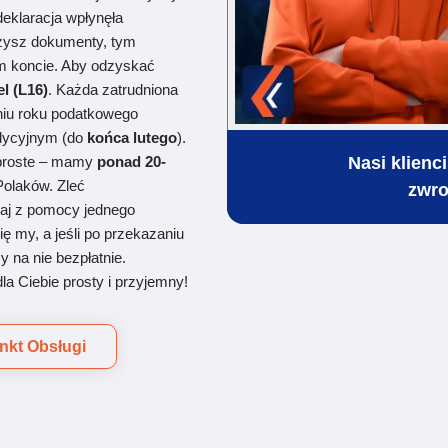
deklaracja
wpłynęła
ożysz dokumenty, tym
m koncie. Aby odzyskać
l (L16)
. Każda zatrudniona
iu roku
podatkowego
adycyjnym (do
końca lutego
).
Nasi klienc
 proste – mamy
ponad 20-
Polaków. Zleć
zwro
taj z pomocy jednego
ę my, a jeśli po przekazaniu
 na nie bezpłatnie.
la Ciebie prosty i przyjemny!
unkt Obsługi