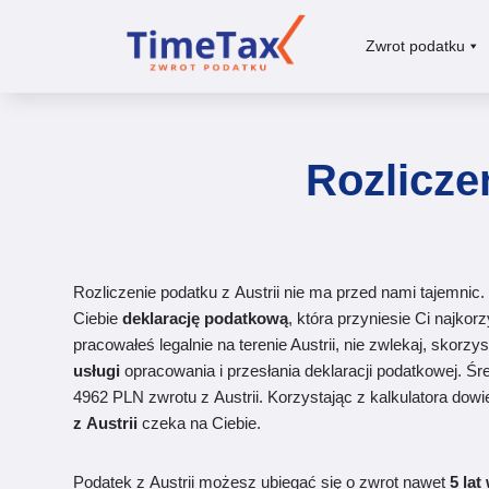
Zwrot podatku
Rozliczen
Rozliczenie
podatku
z
Austrii
nie ma przed nami tajemnic.
Ciebie
deklarację
podatkową
, która przyniesie Ci najkorz
pracowałeś legalnie na
terenie
Austrii
, nie zwlekaj, skorzys
usługi
opracowania i przesłania
deklaracji
podatkowej
. Śr
4962 PLN
zwrotu
z
Austrii
. Korzystając z kalkulatora dowie
z
Austrii
czeka na Ciebie.
Podatek
z
Austrii
możesz
ubiegać się o
zwrot
nawet
5 lat