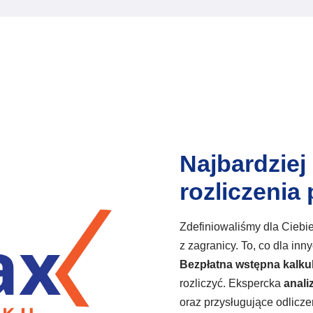
 ulgi na dzieci
Najbardzie
rozliczenia
Zdefiniowaliśmy dla Ciebi
z zagranicy. To, co dla inn
Bezpłatna wstępna
kalku
rozliczyć. Ekspercka
anali
oraz przysługujące odlicze