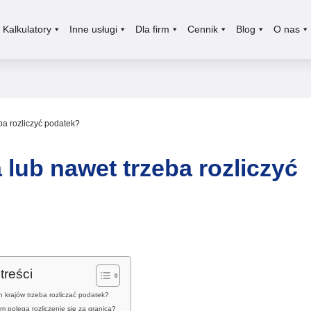
Kalkulatory
Inne usługi
Dla firm
Cennik
Blog
O nas
ba rozliczyć podatek?
 lub nawet trzeba rozliczyć
treści
ch krajów trzeba rozliczać podatek?
m polega rozliczenie się za granicą?