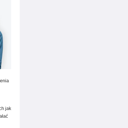
zenia
ch jak
ałać