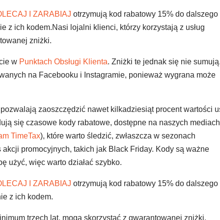
LECAJ I ZARABIAJ
otrzymują kod rabatowy 15% do dalszego
e z ich kodem.Nasi lojalni klienci, którzy korzystają z usług
towanej zniżki.
ście w
Punktach Obsługi Klienta
. Zniżki te jednak się nie sumują
zowanych na Facebooku i Instagramie, ponieważ wygrana może
pozwalają zaoszczędzić nawet kilkadziesiąt procent wartości u
ajdują się czasowe kody rabatowe, dostępne na naszych mediac
ram TimeTax
), które warto śledzić, zwłaszcza w sezonach
 akcji promocyjnych, takich jak Black Friday. Kody są ważne
zbę użyć, więc warto działać szybko.
LECAJ I ZARABIAJ
otrzymują kod rabatowy 15% do dalszego
nie z ich kodem.
 minimum trzech lat, mogą skorzystać z gwarantowanej zniżki,