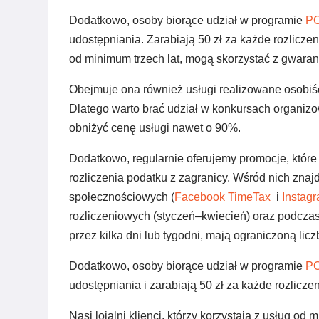
Dodatkowo, osoby biorące udział w programie
PO
udostępniania. Zarabiają 50 zł za każde rozliczeni
od minimum trzech lat, mogą skorzystać z gwaran
Obejmuje ona również usługi realizowane osobi
Dlatego warto brać udział w konkursach organi
obniżyć cenę usługi nawet o 90%.
Dodatkowo, regularnie oferujemy promocje, które 
rozliczenia podatku z zagranicy. Wśród nich zn
społecznościowych (
Facebook TimeTax
i
Instag
rozliczeniowych (styczeń–kwiecień) oraz podczas
przez kilka dni lub tygodni, mają ograniczoną lic
Dodatkowo, osoby biorące udział w programie
PO
udostępniania i zarabiają 50 zł za każde rozlicze
Nasi lojalni klienci, którzy korzystają z usług od