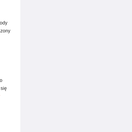
hody
szony
o
 się
w