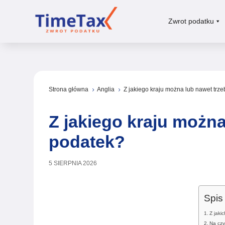
Zwrot podatku
Strona główna
Anglia
Z jakiego kraju można lub nawet trze
5
5
Z jakiego kraju można
podatek?
5 SIERPNIA 2026
Spis 
Z jaki
Na czy