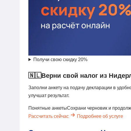
Получи свою скидку 20%
🇳🇱
Верни свой налог из Нидер
Заполни анкету на подачу декларации в удоб
улучшат результат.
Понятные анкеты
Сохрани черновик и продол
Рассчитать сейчас
Подробнее об услуге