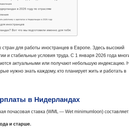
 Нидерландов
идерландах в 2026 году по отраслям
сления
ать работнику о зарплатах в Нидерландах в 2026 году
 для иностранцев
ландах? Вот что мы подготовили именно для тебя:
 стран для работы иностранцев в Европе. Здесь высокий
ии и стабильные условия труда. С 1 января 2026 года мног
таются актуальными или получают небольшую индексацию. 
е нужно знать каждому, кто планирует жить и работать в
рплаты в Нидерландах
ая почасовая ставка (WML — Wet minimumloon) составляет
года и старше.