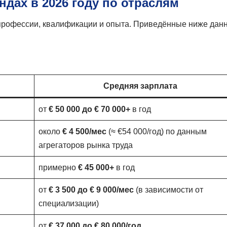
ндах в 2026 году по отраслям
 профессии, квалификации и опыта. Приведённые ниже дан
Средняя зарплата
от
€ 50 000 до € 70 000+
в год
около
€ 4 500/мес
(≈ €54 000/год) по данным
агрегаторов рынка труда
примерно
€ 45 000+
в год
от
€ 3 500 до € 9 000/мес
(в зависимости от
специализации)
от
€ 37 000 до € 80 000/год