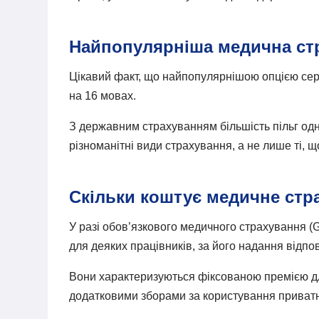
Найпопулярніша медична стр
Цікавий факт, що найпопулярнішою опцією сере
на 16 мовах.
З державним страхуванням більшість пільг одн
різноманітні види страхування, а не лише ті
Скільки коштує медичне стр
У разі обов’язкового медичного страхування (G
для деяких працівників, за його надання відп
Вони характеризуються фіксованою премією для
додатковими зборами за користування приватн