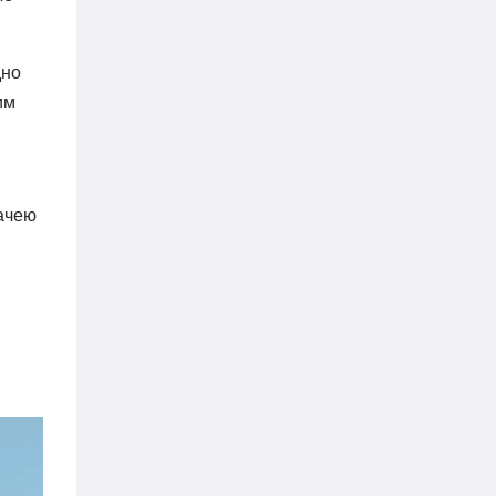
дно
им
дачею