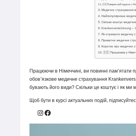
🇩🇪Поверни свій податок з Н
Медичне страхування в
Найпопулярніша медичн
Скільки коштує медичне
Krankenversicherung – 
Як отримати медичну с
Приватне медичне стра
Коротко про медичне с
🇩🇪 Працював у Німе
Працюючи в Німеччині, ви повинні пам’ятати 
обов’язкове медичне страхування Krankenvers
бувають його види? Скільки це коштує і як ми
Щоб бути в курсі актуальних подій, підписуйтес
Instagram
Facebook