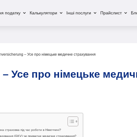
я податку
Калькулятори
Інші послуги
Прайслист
Бл
nversicherung – Усе про німецьке медичне страхування
 – Усе про німецьке медич
на страховка під час роботи в Німеччині?
ахування (GKV) чи приватне медичне страхування?