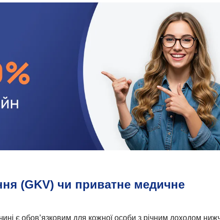
ня (GKV) чи приватне медичне
ині є обов’язковим для кожної особи з річним доходом ниж