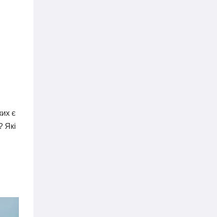
их є
? Які