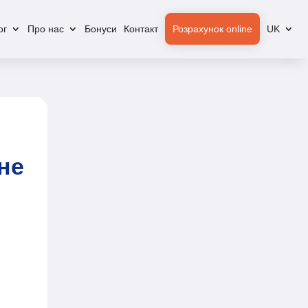
ог
Про нас
Бонуси
Контакт
Розрахунок online
UK
не