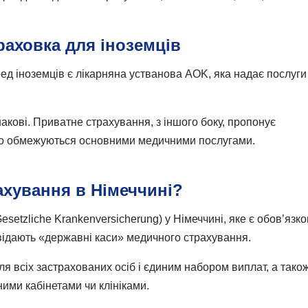
аховка для іноземців
д іноземців є лікарняна устванова AOK, яка надає послуги
акові. Приватне страхування, з іншого боку, пропонує
, що обмежуються основними медичними послугами.
ахування в Німеччині?
esetzliche Krankenversicherung) у Німеччині, яке є обов’язк
овідають «державні каси» медичного страхування.
 всіх застрахованих осіб і єдиним набором виплат, а тако
ими кабінетами чи клініками.