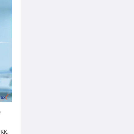
ь
IKK.