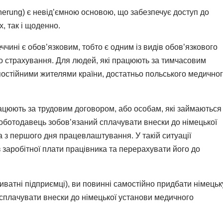
erung) є невід’ємною основою, що забезпечує доступ до
, так і щоденно.
чині є обов’язковим, тобто є одним із видів обов’язкового
о страхування. Для людей, які працюють за тимчасовим
постійними жителями країни, достатньо польського медично
ацюють за трудовим договором, або особам, які займаються
роботодавець зобов’язаний сплачувати внески до німецької
 з першого дня працевлаштування. У такій ситуації
 заробітної плати працівника та перерахувати його до
иватні підприємці), ви повинні самостійно придбати німецьк
 сплачувати внески до німецької установи медичного