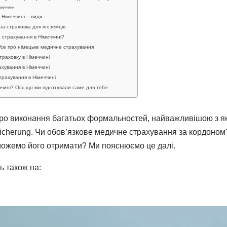
імеччини
 Німеччині – види
а страховка для іноземців
 страхування в Німеччині?
Усе про німецьке медичне страхування
траховку в Німеччині
хування в Німеччині
трахування в Німеччині
ччині? Ось що ми підготували саме для тебе:
про виконання багатьох формальностей, найважливішою з як
icherung. Чи обов’язкове медичне страхування за кордоном
 можемо його отримати? Ми пояснюємо це далі.
ь також на: