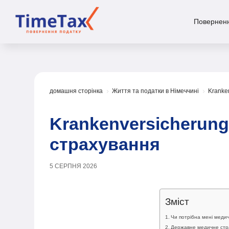
Поверненн
домашня сторінка
Життя та податки в Німеччині
Kranke
5
5
Krankenversicherung
страхування
5 СЕРПНЯ 2026
Зміст
Чи потрібна мені медич
Державне медичне стр