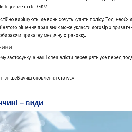
ichtgrenze in der GKV.
стійно вирішують, де вони хочуть купити полісу. Тоді необхі
ийнятого рішення працівник може укласти договір з приватн
 обираючи приватну медичну страховку.
чини
му застосунку, а наші спеціалісти перевірять усе перед по
 пізніше
Бачиш оновлення статусу
ччині – види