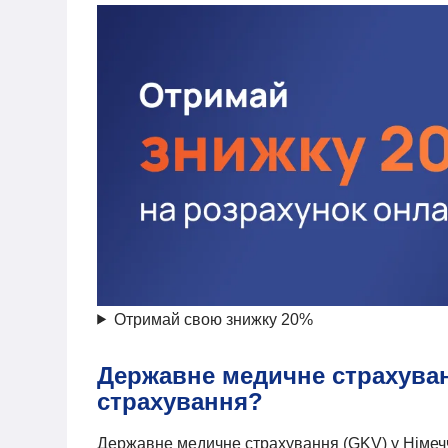
Отримай свою знижку 20%
Державне медичне страхуван
страхування?
Державне медичне страхування (GKV) у Німечч