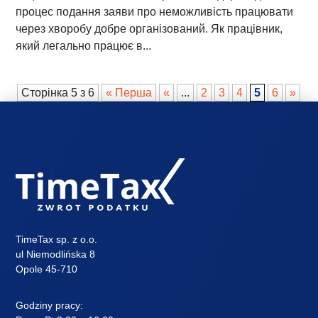
процес подання заяви про неможливість працювати
через хворобу добре організований. Як працівник,
який легально працює в...
Сторінка 5 з 6
« Перша
«
...
2
3
4
5
6
»
TimeTax sp. z o.o.
ul Niemodlińska 8
Opole 45-710
Godziny pracy: