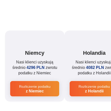
Niemcy
Holandia
Nasi klienci uzyskują
Nasi klienci uzyskuj
średnio
4296 PLN
zwrotu
średnio
4082 PLN
zwr
podatku z Niemiec
podatku z Holandii
Rozliczenie podatku
Rozliczenie podatku
z Niemiec
z Holandii