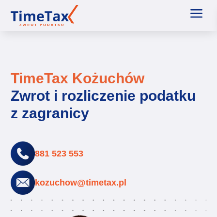
a
TimeTax Kożuchów
Zwrot i rozliczenie podatku
z zagranicy
881 523 553
kozuchow@timetax.pl