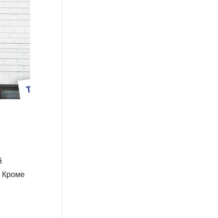
й
. Кроме