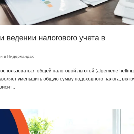
и ведении налогового учета в
ги в Нидерландах
пользоваться общей налоговой льготой (algemene heffings
зволяет уменьшить общую сумму подоходного налога, вклю
исит...