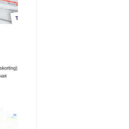
korting)
чая