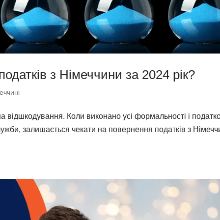
податків з Німеччини за 2024 рік?
еччині
на відшкодування. Коли виконано усі формальності і податк
лужби, залишається чекати на повернення податків з Німечч