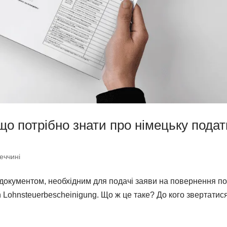
 що потрібно знати про німецьку подат
еччині
окументом, необхідним для подачі заяви на повернення по
en Lohnsteuerbescheinigung. Що ж це таке? До кого звертатис