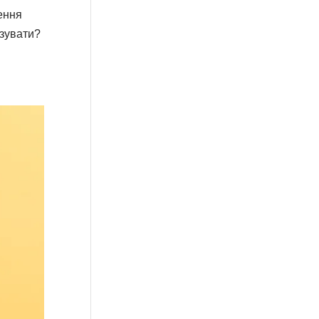
ення
ізувати?