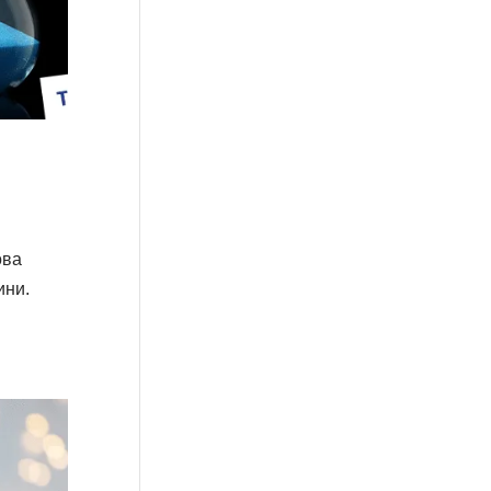
ова
ини.