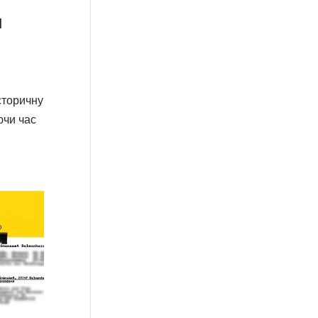
и
сторичну
ючи час