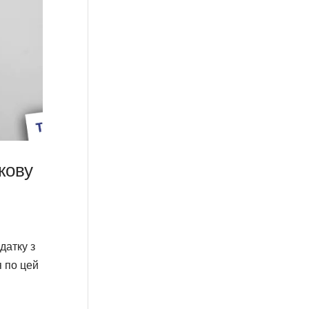
кову
датку з
я по цей