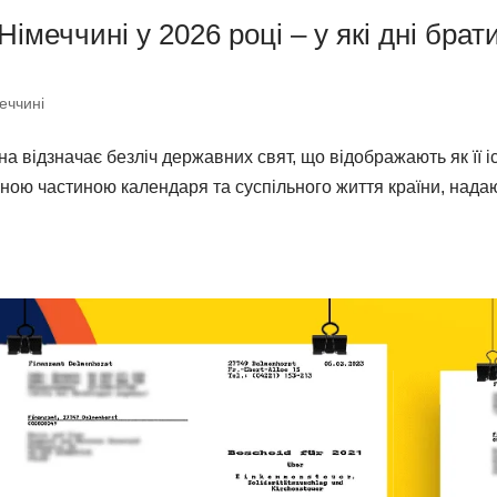
Німеччині у 2026 році – у які дні брат
еччині
на відзначає безліч державних свят, що відображають як її і
’ємною частиною календаря та суспільного життя країни, нада