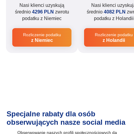
Nasi klienci uzyskują
Nasi klienci uzyskuj
średnio
4296 PLN
zwrotu
średnio
4082 PLN
zwr
podatku z Niemiec
podatku z Holandii
Rozliczenie podatku
Rozliczenie podatku
z Niemiec
z Holandii
Specjalne rabaty dla osób
obserwujących nasze social media
Obserwowanie naszych profili społecznościowych da