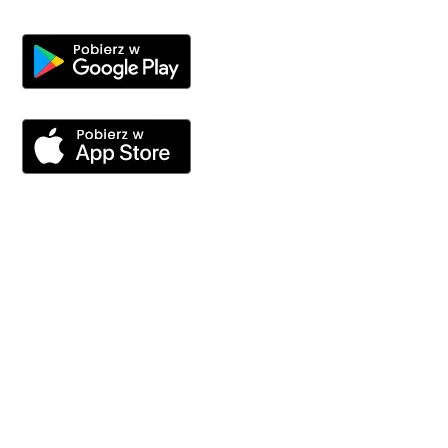
ZWROT PODATKU Z ZAGRANICY
Rozliczenie podatku Niemcy
Rozliczenie podatku Holandia
Rozliczenie podatku Austria
Rozliczenie podatku Belgia
Rozliczenie podatku Szwecja
Rozliczenie podatku PIT36 ZG
KALKULATORY
Kalkulator zwrotu podatku Niemcy