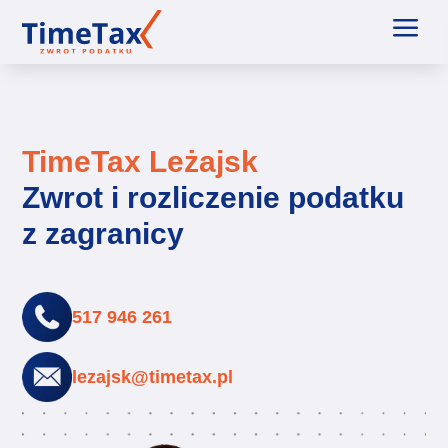
a
TimeTax Leżajsk
Zwrot i rozliczenie podatku
z zagranicy
517 946 261
lezajsk@timetax.pl