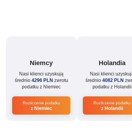
Niemcy
Holandia
Nasi klienci uzyskują
Nasi klienci uzyskuj
średnio
4296 PLN
zwrotu
średnio
4082 PLN
zwr
podatku z Niemiec
podatku z Holandii
Rozliczenie podatku
Rozliczenie podatku
z Niemiec
z Holandii