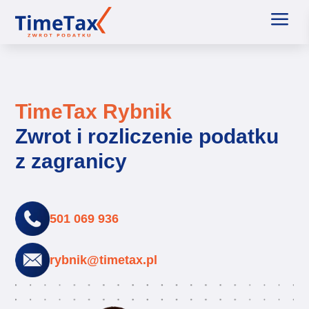
a
TimeTax Rybnik
Zwrot i rozliczenie podatku
z zagranicy
501 069 936
rybnik@timetax.pl