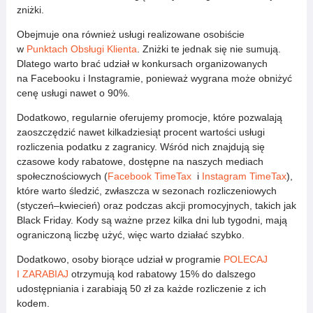
zniżki.
Obejmuje ona również usługi realizowane osobiście
w
Punktach Obsługi Klienta
. Zniżki te jednak się nie sumują.
Dlatego warto brać udział w konkursach organizowanych
na Facebooku i Instagramie, ponieważ wygrana może obniżyć
cenę usługi nawet o 90%.
Dodatkowo, regularnie oferujemy promocje, które pozwalają
zaoszczędzić nawet kilkadziesiąt procent wartości usługi
rozliczenia podatku z zagranicy. Wśród nich znajdują się
czasowe kody rabatowe, dostępne na naszych mediach
społecznościowych (
Facebook TimeTax
i
Instagram TimeTax
),
które warto śledzić, zwłaszcza w sezonach rozliczeniowych
(styczeń–kwiecień) oraz podczas akcji promocyjnych, takich jak
Black Friday. Kody są ważne przez kilka dni lub tygodni, mają
ograniczoną liczbę użyć, więc warto działać szybko.
Dodatkowo, osoby biorące udział w programie
POLECAJ
I ZARABIAJ
otrzymują kod rabatowy 15% do dalszego
udostępniania i zarabiają 50 zł za każde rozliczenie z ich
kodem.