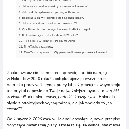
Co to jest netto i ile zostaje na rękę?
Jakie są minimalne stawki godzinowe w Holandii?
Jak podatki wpływają na pensję w Holandii?
Ile zarabia się w Holandii przez agencję pracy?
Jakie dodatki do pensji można otrzymać?
Czy Holandia oferuje wysokie zarobki dla każdego?
Ile kosztuje życie w Holandii w 2025 roku?
Ile na rękę w Holandii? Podsumowanie
TimeTax kod rabatowy
TimeTax przeprowadzi Cię przez rozliczenie podatku z Holandii
Zastanawiasz się, ile można naprawdę zarobić na rękę
w Holandii w 2026 roku? Jeśli planujesz pierwsze kroki
na runku pracy w NL rynek pracy lub już pracujesz w tym kraju,
ten artykuł odpowie na Twoje najważniejsze pytania o
zarobki
w Holandii
, aktualne
stawki
,
podatki
i
koszty życia
. Holandia
słynie z atrakcyjnych wynagrodzeń, ale jak wygląda to „na
czysto”?
Od
1 stycznia 2026 roku
w Holandii obowiązują nowe przepisy
dotyczące
minimalnej płacy
. Dowiesz się, ile wynosi
minimalna