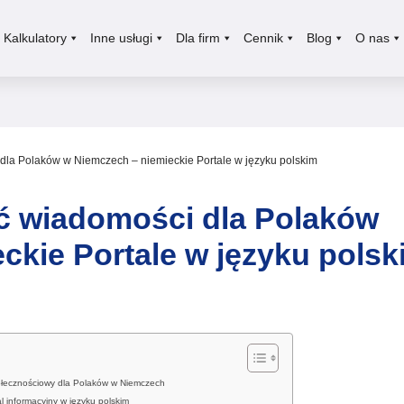
Kalkulatory
Inne usługi
Dla firm
Cennik
Blog
O nas
dla Polaków w Niemczech – niemieckie Portale w języku polskim
ć wiadomości dla Polaków
ckie Portale w języku polsk
połecznościowy dla Polaków w Niemczech
l informacyjny w języku polskim