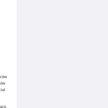
?
wców
diów
ial
acji.