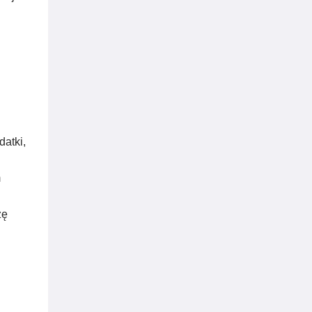
datki,
m
zę