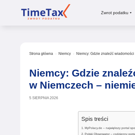
Zwrot podatku
Strona główna
Niemcy
Niemcy: Gdzie znaleźć wiadomości 
5
5
Niemcy: Gdzie znaleź
w Niemczech – niemie
5 SIERPNIA 2026
Spis treści
MyPolacy.de – największy portal s
Polski Obserwator – codzienny porta