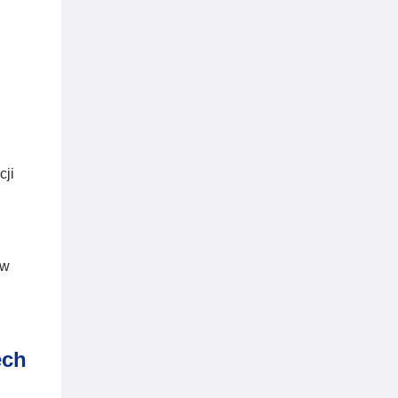
cji
ów
ech