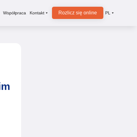
Rozlicz się online
Współpraca
Kontakt
PL
im