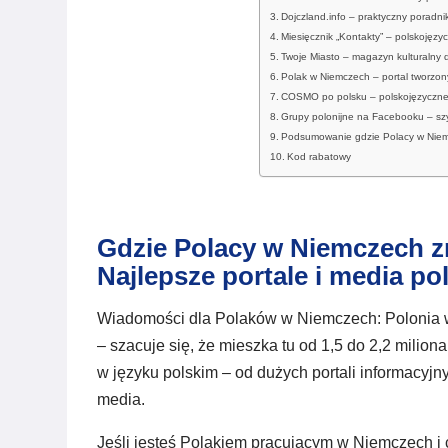
Dojczland.info – praktyczny poradn
Miesięcznik „Kontakty” – polskojęzy
Twoje Miasto – magazyn kulturalny 
Polak w Niemczech – portal tworzon
COSMO po polsku – polskojęzyczne
Grupy polonijne na Facebooku – sz
Podsumowanie gdzie Polacy w Niem
Kod rabatowy
Gdzie Polacy w Niemczech z
Najlepsze portale i media po
Wiadomości dla Polaków w Niemczech: Polonia 
– szacuje się, że mieszka tu od 1,5 do 2,2 milion
w języku polskim – od dużych portali informacyjny
media.
Jeśli jesteś Polakiem pracującym w Niemczech i c