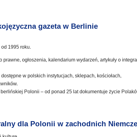
kojęzyczna gazeta w Berlinie
ę od 1995 roku.
o prawne, ogłoszenia, kalendarium wydarzeń, artykuły o integra
 dostępne w polskich instytucjach, sklepach, kościołach,
awników.
d berlińskiej Polonii – od ponad 25 lat dokumentuje życie Polak
ralny dla Polonii w zachodnich Niemcz
i kulturę.