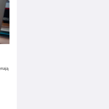
ynają