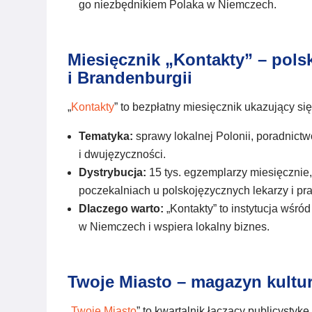
go niezbędnikiem Polaka w Niemczech.
Miesięcznik „Kontakty” – pols
i Brandenburgii
„
Kontakty
” to bezpłatny miesięcznik ukazujący si
Tematyka:
sprawy lokalnej Polonii, poradnictw
i dwujęzyczności.
Dystrybucja:
15 tys. egzemplarzy miesięcznie,
poczekalniach u polskojęzycznych lekarzy i pr
Dlaczego warto:
„Kontakty” to instytucja wśró
w Niemczech i wspiera lokalny biznes.
Twoje Miasto – magazyn kultu
„
Twoje Miasto
” to kwartalnik łączący publicystykę 