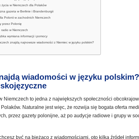
ik życia w Niemczech dla Polaków
czna gazeta w Berlinie i Brandenburgii
dla Polonii w zachodnich Niemczech
y przez Polonię
 radio w Niemczech
ybka wymiana informacji i pomocy
czech znajdą najnowsze wiadomości z Niemiec w języku polskim?
najdą wiadomości w języku polskim
lskojęzyczne
w Niemczech to jedna z największych społeczności obcokrajo
a Polaków. Naturalne jest więc, że rozwija się bogata oferta me
ch, przez gazety polonijne, aż po audycje radiowe i grupy w soc
hcesz być na bieżąco z wiadomościami, oto kilka źródeł inform