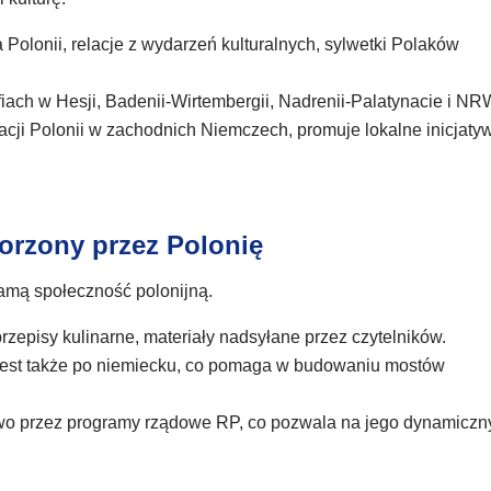
 Polonii, relacje z wydarzeń kulturalnych, sylwetki Polaków
fiach w Hesji, Badenii-Wirtembergii, Nadrenii-Palatynacie i NR
acji Polonii w zachodnich Niemczech, promuje lokalne inicjaty
orzony przez Polonię
 samą społeczność polonijną.
przepisy kulinarne, materiały nadsyłane przez czytelników.
 jest także po niemiecku, co pomaga w budowaniu mostów
owo przez programy rządowe RP, co pozwala na jego dynamiczn