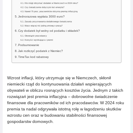
Kto mógł otrzymać dodatek w Niemczech w 2024 roku?
Czy świadczenie dotyczyło też emeryta?
Nawet 75 proc. pracowników otrzyma premię inflacyjną
Jednorazowa wypłata 3000 euro?
Zasady przyznawania dodatkowego świadczenia
Masz więcej niż jedną umowę o pracę?
Czy dodatek był wolny od podatku i składek?
Obowiązki pracodawcy
Korzyści wynikające z premii
Podsumowanie
Jak rozliczyć podatek z Niemiec?
TimeTax kod rabatowy
Wzrost inflacji, który utrzymuje się w Niemczech, skłonił
niemiecki rząd do kontynuowania działań wspierających
obywateli w obliczu rosnących kosztów życia. Jednym z takich
rozwiązań jest premia inflacyjna – dobrowolne świadczenie
finansowe dla pracowników od ich pracodawców. W 2024 roku
premia ta nadal odgrywała istotną rolę w łagodzeniu skutków
wzrostu cen oraz w budowaniu stabilności finansowej
gospodarstw domowych.