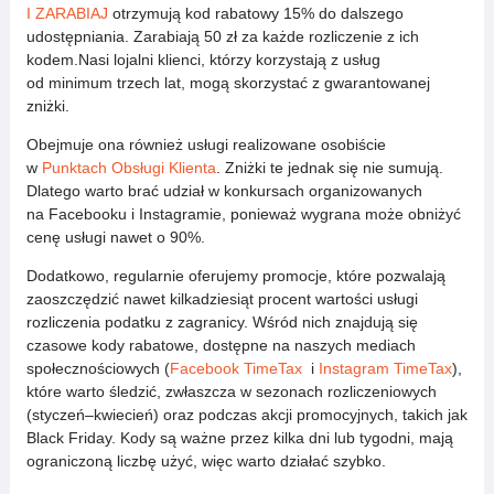
I ZARABIAJ
otrzymują kod rabatowy 15% do dalszego
udostępniania. Zarabiają 50 zł za każde rozliczenie z ich
kodem.Nasi lojalni klienci, którzy korzystają z usług
od minimum trzech lat, mogą skorzystać z gwarantowanej
zniżki.
Obejmuje ona również usługi realizowane osobiście
w
Punktach Obsługi Klienta
. Zniżki te jednak się nie sumują.
Dlatego warto brać udział w konkursach organizowanych
na Facebooku i Instagramie, ponieważ wygrana może obniżyć
cenę usługi nawet o 90%.
Dodatkowo, regularnie oferujemy promocje, które pozwalają
zaoszczędzić nawet kilkadziesiąt procent wartości usługi
rozliczenia podatku z zagranicy. Wśród nich znajdują się
czasowe kody rabatowe, dostępne na naszych mediach
społecznościowych (
Facebook TimeTax
i
Instagram TimeTax
),
które warto śledzić, zwłaszcza w sezonach rozliczeniowych
(styczeń–kwiecień) oraz podczas akcji promocyjnych, takich jak
Black Friday. Kody są ważne przez kilka dni lub tygodni, mają
ograniczoną liczbę użyć, więc warto działać szybko.