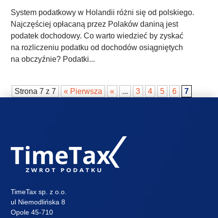
System podatkowy w Holandii różni się od polskiego.
Najczęściej opłacaną przez Polaków daniną jest
podatek dochodowy. Co warto wiedzieć by zyskać
na rozliczeniu podatku od dochodów osiągniętych
na obczyźnie? Podatki...
Strona 7 z 7
« Pierwsza
«
...
3
4
5
6
7
TimeTax sp. z o.o.
ul Niemodlińska 8
Opole 45-710