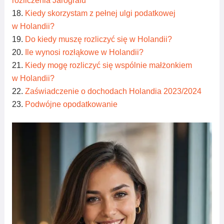
rozliczenia Jarografu
Kiedy skorzystam z pełnej ulgi podatkowej
w Holandii?
Do kiedy muszę rozliczyć się w Holandii?
Ile wynosi rozłąkowe w Holandii?
Kiedy mogę rozliczyć się wspólnie małżonkiem
w Holandii?
Zaświadczenie o dochodach Holandia 2023/2024
Podwójne opodatkowanie