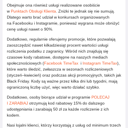
Obejmuje ona również usługi realizowane osobiście
w
Punktach Obsługi Klienta
. Zniżki te jednak się nie sumują.
Dlatego warto brać udział w konkursach organizowanych
na Facebooku i Instagramie, ponieważ wygrana może obniżyć
cenę usługi nawet o 90%.
Dodatkowo, regularnie oferujemy promocje, które pozwalają
zaoszczędzić nawet kilkadziesiąt procent wartości usługi
rozliczenia podatku z zagranicy. Wśród nich znajdują się
czasowe kody rabatowe, dostępne na naszych mediach
społecznościowych (
Facebook TimeTax
i
Instagram TimeTax
),
które warto śledzić, zwłaszcza w sezonach rozliczeniowych
(styczeń–kwiecień) oraz podczas akcji promocyjnych, takich jak
Black Friday. Kody są ważne przez kilka dni lub tygodni, mają
ograniczoną liczbę użyć, więc warto działać szybko.
Dodatkowo, osoby biorące udział w programie
POLECAJ
I ZARABIAJ
otrzymują kod rabatowy 15% do dalszego
udostępniania i zarabiają 50 zł za każde rozliczenie z ich
kodem.
Nasi lojalni klienci, którzy korzystają z usług od minimum trzech