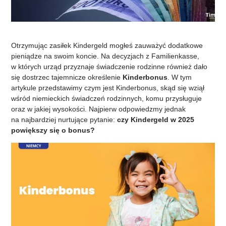
Otrzymując zasiłek Kindergeld mogłeś zauważyć dodatkowe
pieniądze na swoim koncie. Na decyzjach z Familienkasse,
w których urząd przyznaje świadczenie rodzinne również dało
się dostrzec tajemnicze określenie
Kinderbonus
. W tym
artykule przedstawimy czym jest Kinderbonus, skąd się wziął
wśród niemieckich świadczeń rodzinnych, komu przysługuje
oraz w jakiej wysokości. Najpierw odpowiedzmy jednak
na najbardziej nurtujące pytanie:
czy Kindergeld w 2025
powiększy się o bonus?