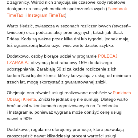
z zagranicy. Wśród nich znajdują się czasowe kody rabatowe
dostępne na naszych mediach społecznościowych (
Facebook
TimeTax
i
Instagram TimeTax
)
Warto śledzić, zwłaszcza w sezonach rozliczeniowych (styczeń–
kwiecień) oraz podczas akcji promocyjnych, takich jak Black
Friday. Kody są ważne przez kilka dni lub tygodni, jednak mają
też ograniczoną liczbę użyć, więc warto działać szybko.
Dodatkowo, osoby biorące udział w programie
POLECAJ
I ZARABIAJ
otrzymują kod rabatowy 15% do dalszego
udostępniania. Zarabiają 50 zł za każde rozliczenie z ich
kodem.Nasi lojalni klienci, którzy korzystają z usług od minimum
trzech lat, mogą skorzystać z gwarantowanej zniżki.
Obejmuje ona również usługi realizowane osobiście w
Punktach
Obsługi Klienta
. Zniżki te jednak się nie sumują. Dlatego warto
brać udział w konkursach organizowanych na Facebooku
i Instagramie, ponieważ wygrana może obniżyć cenę usługi
nawet o 90%.
Dodatkowo, regularnie oferujemy promocje, które pozwalają
zaoszczędzić nawet kilkadziesiąt procent wartości usługi