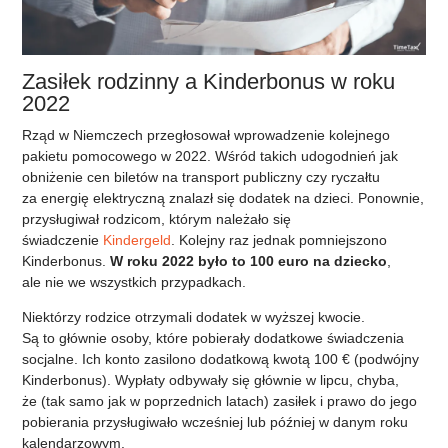
Zasiłek rodzinny a Kinderbonus w roku
2022
Rząd w Niemczech przegłosował wprowadzenie kolejnego
pakietu pomocowego w 2022. Wśród takich udogodnień jak
obniżenie cen biletów na transport publiczny czy ryczałtu
za energię elektryczną znalazł się dodatek na dzieci. Ponownie,
przysługiwał rodzicom, którym należało się
świadczenie
Kindergeld
. Kolejny raz jednak pomniejszono
Kinderbonus.
W roku 2022 było to 100 euro na dziecko
,
ale nie we wszystkich przypadkach.
Niektórzy rodzice otrzymali dodatek w wyższej kwocie.
Są to głównie osoby, które pobierały dodatkowe świadczenia
socjalne. Ich konto zasilono dodatkową kwotą 100 € (podwójny
Kinderbonus). Wypłaty odbywały się głównie w lipcu, chyba,
że (tak samo jak w poprzednich latach) zasiłek i prawo do jego
pobierania przysługiwało wcześniej lub później w danym roku
kalendarzowym.