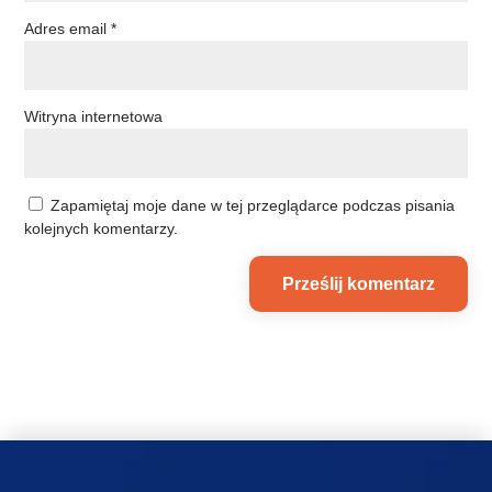
Adres email
*
Witryna internetowa
Zapamiętaj moje dane w tej przeglądarce podczas pisania
kolejnych komentarzy.