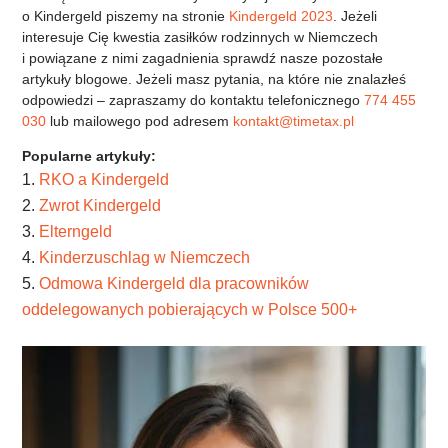
o Kindergeld piszemy na stronie
Kindergeld 2023
. Jeżeli
interesuje Cię kwestia zasiłków rodzinnych w Niemczech
i powiązane z nimi zagadnienia sprawdź nasze pozostałe
artykuły blogowe. Jeżeli masz pytania, na które nie znalazłeś
odpowiedzi – zapraszamy do kontaktu telefonicznego
774 455
030
lub mailowego pod adresem
kontakt@timetax.pl
Popularne artykuły:
RKO a Kindergeld
Zwrot Kindergeld
Elterngeld
Kinderzuschlag w Niemczech
Odmowa Kindergeld dla pracowników
oddelegowanych pobierających w Polsce 500+