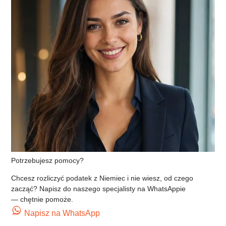
Potrzebujesz pomocy?
Chcesz rozliczyć podatek z Niemiec i nie wiesz, od czego
zacząć? Napisz do naszego specjalisty na WhatsAppie
— chętnie pomoże.
Napisz na WhatsApp