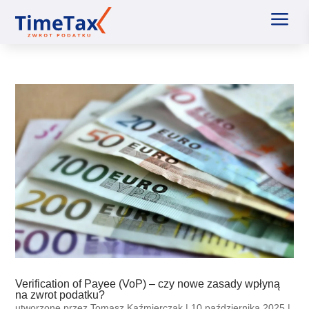
a
Verification of Payee (VoP) – czy nowe zasady wpłyną
na zwrot podatku?
utworzone przez
Tomasz Kaźmierczak
|
10 października 2025
|