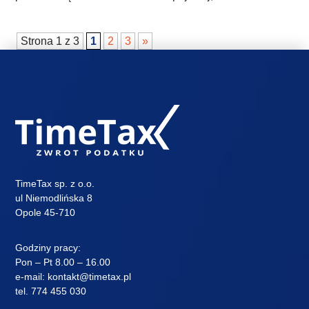
Strona 1 z 3
1
2
3
»
TimeTax sp. z o.o.
ul Niemodlińska 8
Opole 45-710
Godziny pracy:
Pon – Pt 8.00 – 16.00
e-mail:
kontakt@timetax.pl
tel.
774 455 030