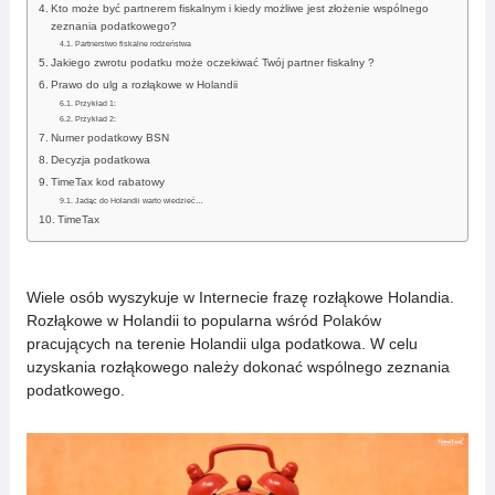
Kto może być partnerem fiskalnym i kiedy możliwe jest złożenie wspólnego
zeznania podatkowego?
Partnerstwo fiskalne rodzeństwa
Jakiego zwrotu podatku może oczekiwać Twój partner fiskalny ?
Prawo do ulg a rozłąkowe w Holandii
Przykład 1:
Przykład 2:
Numer podatkowy BSN
Decyzja podatkowa
TimeTax kod rabatowy
Jadąc do Holandii warto wiedzieć…
TimeTax
Wiele osób wyszykuje w Internecie frazę rozłąkowe Holandia.
Rozłąkowe w Holandii to popularna wśród Polaków
pracujących na terenie Holandii ulga podatkowa. W celu
uzyskania rozłąkowego należy dokonać wspólnego zeznania
podatkowego.