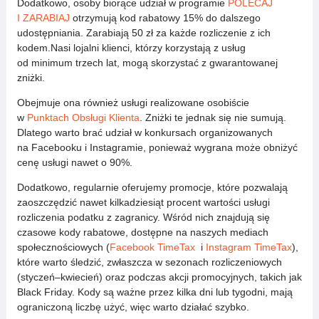
Dodatkowo, osoby biorące udział w programie
POLECAJ
I ZARABIAJ
otrzymują kod rabatowy 15% do dalszego
udostępniania. Zarabiają 50 zł za każde rozliczenie z ich
kodem.Nasi lojalni klienci, którzy korzystają z usług
od minimum trzech lat, mogą skorzystać z gwarantowanej
zniżki.
Obejmuje ona również usługi realizowane osobiście
w
Punktach Obsługi Klienta
. Zniżki te jednak się nie sumują.
Dlatego warto brać udział w konkursach organizowanych
na Facebooku i Instagramie, ponieważ wygrana może obniżyć
cenę usługi nawet o 90%.
Dodatkowo, regularnie oferujemy promocje, które pozwalają
zaoszczędzić nawet kilkadziesiąt procent wartości usługi
rozliczenia podatku z zagranicy. Wśród nich znajdują się
czasowe kody rabatowe, dostępne na naszych mediach
społecznościowych (
Facebook TimeTax
i
Instagram TimeTax
),
które warto śledzić, zwłaszcza w sezonach rozliczeniowych
(styczeń–kwiecień) oraz podczas akcji promocyjnych, takich jak
Black Friday. Kody są ważne przez kilka dni lub tygodni, mają
ograniczoną liczbę użyć, więc warto działać szybko.