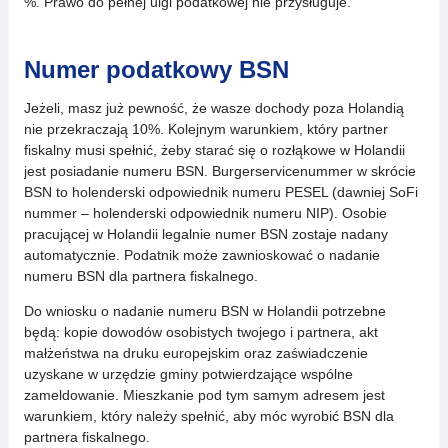
%. Prawo do pełnej ulgi podatkowej nie przysługuje.
Numer podatkowy BSN
Jeżeli, masz już pewność, że wasze dochody poza Holandią
nie przekraczają 10%. Kolejnym warunkiem, który partner
fiskalny musi spełnić, żeby starać się o rozłąkowe w Holandii
jest posiadanie numeru BSN. Burgerservicenummer w skrócie
BSN to holenderski odpowiednik numeru PESEL (dawniej SoFi
nummer – holenderski odpowiednik numeru NIP). Osobie
pracującej w Holandii legalnie numer BSN zostaje nadany
automatycznie. Podatnik może zawnioskować o nadanie
numeru BSN dla partnera fiskalnego.
Do wniosku o nadanie numeru BSN w Holandii potrzebne
będą: kopie dowodów osobistych twojego i partnera, akt
małżeństwa na druku europejskim oraz zaświadczenie
uzyskane w urzędzie gminy potwierdzające wspólne
zameldowanie. Mieszkanie pod tym samym adresem jest
warunkiem, który należy spełnić, aby móc wyrobić BSN dla
partnera fiskalnego.