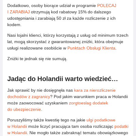
Dodatkowo, osoby biorące udział w programie
POLECAJ
I ZARABIAJ
otrzymują kod rabatowy 15% do dalszego
udostępniania i zarabiają 50 zł za każde rozliczenie z ich
kodem.
Nasi lojalni klienci, którzy korzystają z usług od minimum trzech
lat, mogą skorzystać z gwarantowanej zniżki, która obejmuje
usługi realizowane osobiście w
Punktach Obsługi Klienta
.
Zniżki te jednak się nie sumują.
Jadąc do Holandii warto wiedzieć…
Jak sprawić by nie dosięgnęła nas
kara za nierozliczenie
dochodów z zagranicy
? Pod jakim warunkiem praca w Holandii
może zaowocować uzyskaniem
zorgtoeslag dodatek
do ubezpieczenie
.
Poruszyliśmy także kwestię tego na jakie
ulgi podatkowe
w Holandii
może liczyć pracująca tam osoba rozliczając
podatki
w Holandii
. Nie mogło także zabraknąć tematu obowiązkowego