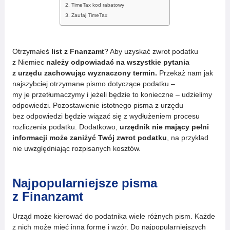
TimeTax kod rabatowy
Zaufaj TimeTax
Otrzymałeś
list z Fnanzamt
? Aby uzyskać zwrot podatku
z Niemiec
należy odpowiadać na wszystkie pytania
z urzędu zachowując wyznaczony termin.
Przekaż nam jak
najszybciej otrzymane pismo dotyczące podatku –
my je przetłumaczymy i jeżeli będzie to konieczne – udzielimy
odpowiedzi. Pozostawienie istotnego pisma z urzędu
bez odpowiedzi będzie wiązać się z wydłużeniem procesu
rozliczenia podatku. Dodatkowo,
urzędnik nie mający pełni
informacji może zaniżyć Twój zwrot podatku
, na przykład
nie uwzględniając rozpisanych kosztów.
Najpopularniejsze pisma
z Finanzamt
Urząd może kierować do podatnika wiele różnych pism. Każde
z nich może mieć inną formę i wzór. Do najpopularniejszych