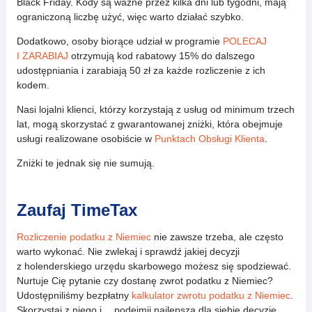
Black Friday. Kody są ważne przez kilka dni lub tygodni, mają
ograniczoną liczbę użyć, więc warto działać szybko.
Dodatkowo, osoby biorące udział w programie
POLECAJ
I ZARABIAJ
otrzymują kod rabatowy 15% do dalszego
udostępniania i zarabiają 50 zł za każde rozliczenie z ich
kodem.
Nasi lojalni klienci, którzy korzystają z usług od minimum trzech
lat, mogą skorzystać z gwarantowanej zniżki, która obejmuje
usługi realizowane osobiście w
Punktach Obsługi Klienta
.
Zniżki te jednak się nie sumują.
Zaufaj TimeTax
Rozliczenie podatku z Niemiec
nie zawsze trzeba, ale często
warto wykonać. Nie zwlekaj i sprawdź jakiej decyzji
z holenderskiego urzędu skarbowego możesz się spodziewać.
Nurtuje Cię pytanie czy dostanę zwrot podatku z Niemiec?
Udostępniliśmy bezpłatny
kalkulator zwrotu podatku z Niemiec
.
Skorzystaj z niego i… podejmij najlepszą dla siebie decyzję.