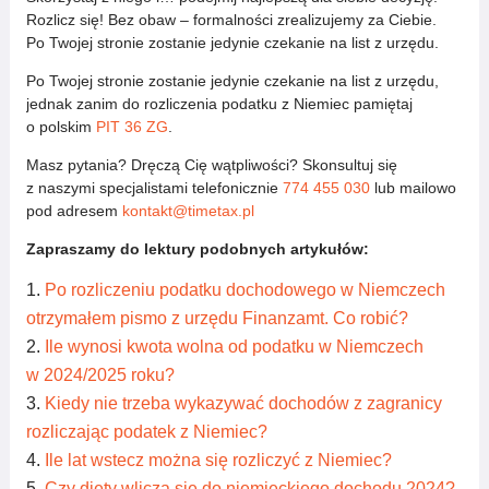
Rozlicz się! Bez obaw – formalności zrealizujemy za Ciebie.
Po Twojej stronie zostanie jedynie czekanie na list z urzędu.
Po Twojej stronie zostanie jedynie czekanie na list z urzędu,
jednak zanim do rozliczenia podatku z Niemiec pamiętaj
o polskim
PIT 36 ZG
.
Masz pytania? Dręczą Cię wątpliwości? Skonsultuj się
z naszymi specjalistami telefonicznie
774 455 030
lub mailowo
pod adresem
kontakt@timetax.pl
Zapraszamy do lektury podobnych artykułów:
Po rozliczeniu podatku dochodowego w Niemczech
otrzymałem pismo z urzędu Finanzamt. Co robić?
Ile wynosi kwota wolna od podatku w Niemczech
w 2024/2025 roku?
Kiedy nie trzeba wykazywać dochodów z zagranicy
rozliczając podatek z Niemiec?
Ile lat wstecz można się rozliczyć z Niemiec?
Czy diety wlicza się do niemieckiego dochodu 2024?