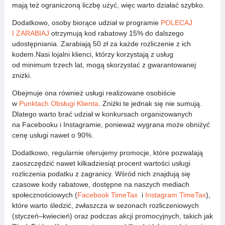
mają też ograniczoną liczbę użyć, więc warto działać szybko.
Dodatkowo, osoby biorące udział w programie
POLECAJ
I ZARABIAJ
otrzymują kod rabatowy 15% do dalszego
udostępniania. Zarabiają 50 zł za każde rozliczenie z ich
kodem.Nasi lojalni klienci, którzy korzystają z usług
od minimum trzech lat, mogą skorzystać z gwarantowanej
zniżki.
Obejmuje ona również usługi realizowane osobiście
w
Punktach Obsługi Klienta
. Zniżki te jednak się nie sumują.
Dlatego warto brać udział w konkursach organizowanych
na Facebooku i Instagramie, ponieważ wygrana może obniżyć
cenę usługi nawet o 90%.
Dodatkowo, regularnie oferujemy promocje, które pozwalają
zaoszczędzić nawet kilkadziesiąt procent wartości usługi
rozliczenia podatku z zagranicy. Wśród nich znajdują się
czasowe kody rabatowe, dostępne na naszych mediach
społecznościowych (
Facebook TimeTax
i
Instagram TimeTax
),
które warto śledzić, zwłaszcza w sezonach rozliczeniowych
(styczeń–kwiecień) oraz podczas akcji promocyjnych, takich jak